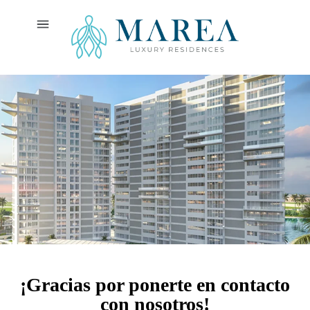
¡Gracias por ponerte en contacto
con nosotros!